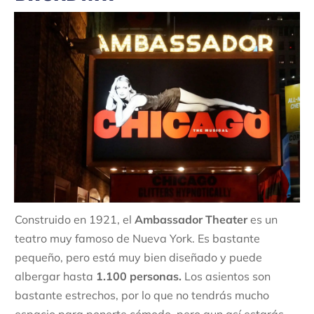
Construido en 1921, el
Ambassador Theater
es un
teatro muy famoso de Nueva York. Es bastante
pequeño, pero está muy bien diseñado y puede
albergar hasta
1.100 personas.
Los asientos son
bastante estrechos, por lo que no tendrás mucho
espacio para ponerte cómodo, pero aun así estarás