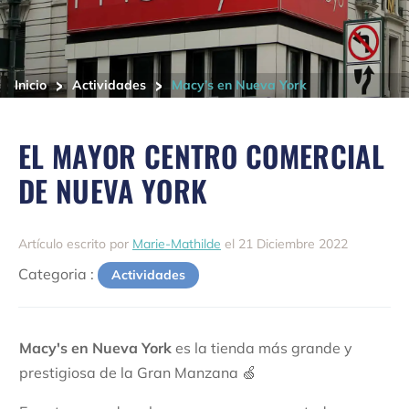
>
>
Inicio
Actividades
Macy’s en Nueva York
EL MAYOR CENTRO COMERCIAL
DE NUEVA YORK
Artículo escrito por
Marie-Mathilde
el 21 Diciembre 2022
Categoria :
Actividades
Macy's en Nueva York
es la tienda más grande y
prestigiosa de la Gran Manzana 🍏