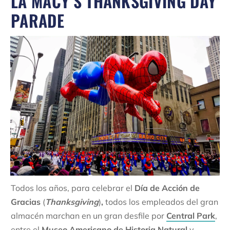
LA MACY’S THANKSGIVING DAY
PARADE
Todos los años, para celebrar el
Día de Acción de
Gracias
(
Thanksgiving
)
,
todos los empleados del gran
almacén marchan en un gran desfile por
Central Park
,
entre el
Museo Americano de Historia Natural
y