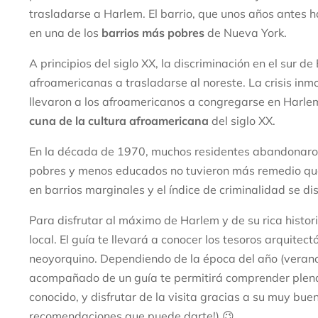
trasladarse a Harlem. El barrio, que unos años antes h
en una de los
barrios más pobres
de Nueva York.
A principios del siglo XX, la discriminación en el sur 
afroamericanas a trasladarse al noreste. La crisis inmo
llevaron a los afroamericanos a congregarse en Harlem.
cuna de la cultura afroamericana
del siglo XX.
En la década de 1970, muchos residentes abandonaron
pobres y menos educados no tuvieron más remedio qu
en barrios marginales y el índice de criminalidad se di
Para disfrutar al máximo de Harlem y de su rica histor
local. El guía te llevará a conocer los tesoros arquitect
neoyorquino. Dependiendo de la época del año (verano o 
acompañado de un guía te permitirá comprender plena
conocido, y disfrutar de la visita gracias a su muy buen
recomendaciones que puede darte!) 😉