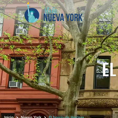
EL
>
>
Inicio
Nueva York
El barrio de Harlem